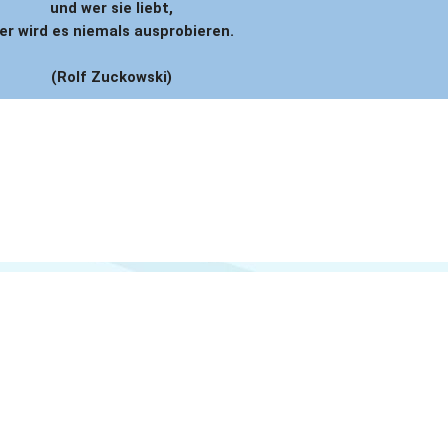
und wer sie liebt,
er wird es niemals ausprobieren.
(Rolf Zuckowski)