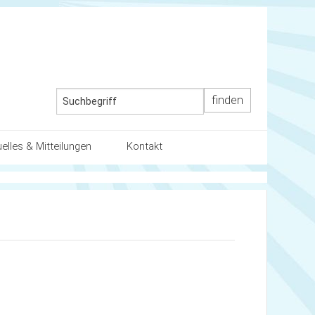
uelles & Mitteilungen
Kontakt
ender
Kontaktdaten
ten / die Schule
uelles
Wegbeschreibung
artnerschaft mit den Eltern
llenausschreibung