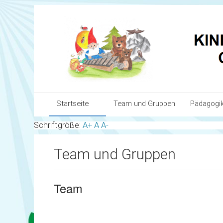
Startseite
Team und Gruppen
Pädagogi
Schriftgröße:
A+
A
A-
Team und Gruppen
Unser Bil
Team und Gruppen
Pädagogik
Ziele und
Organisation & Anmeldung
Themenbe
Team
Infos für Eltern
Sauberkei