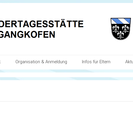
k
Organisation & Anmeldung
Infos für Eltern
Akt
d des Kindes
Anmeldung
Eingewöhnung
Kal
 Schwerpunkte
Zeiten
Übergang in den Kindergar
Akt
zogene Bildungs- und Erziehungsbereiche
Tagesablauf
Bildungs- und Erziehungsp
Ste
tsentwicklung
Kooperationen