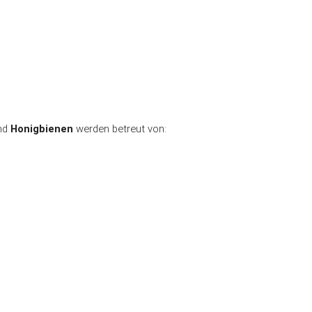
n / Inklusion
Öffentlichkeitsarbeit
on
Qualitätssicherung
Rechtliches
Was Sie noch wissen soll
nd
Honigbienen
werden betreut von: