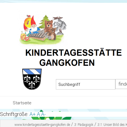
MEN
Startseite
Schriftgröße:
A+
A
A-
Team und Gruppen
/
/
www.kindertagesstaette-gangkofen.de
3:
Pädagogik
3.1:
Unser Bild des 