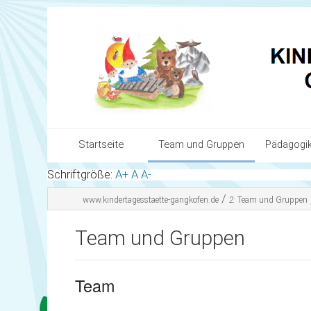
Startseite
Team und Gruppen
Pädagogi
Schriftgröße:
A+
A
A-
Team und Gruppen
Unser Bil
/
www.kindertagesstaette-gangkofen.de
2:
Team und Gruppen
Pädagogik
Ziele und
Team und Gruppen
Organisation & Anmeldung
Themenbe
Infos für Eltern
Sauberkei
Team