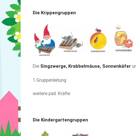
Aktuelles & Mitteilungen
Integratio
Die Krippengruppen
Kontakt
Konzepti
Die
Singzwerge, Krabbelmäuse, Sonnenkäfer
u
1 Gruppenleitung
weitere päd. Kräfte
Die Kindergartengruppen