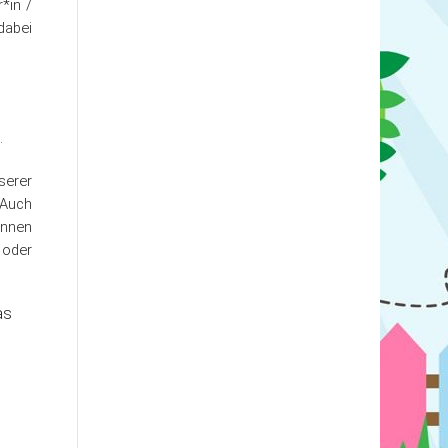
*in /
dabei
.
serer
 Auch
önnen
 oder
as