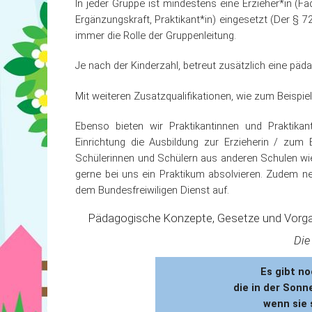
In jeder Gruppe ist mindestens eine Erzieher*in (Fach
Ergänzungskraft, Praktikant*in) eingesetzt (Der § 72a
immer die Rolle der Gruppenleitung.
Je nach der Kinderzahl, betreut zusätzlich eine päd
Mit weiteren Zusatzqualifikationen, wie zum Beispie
Ebenso bieten wir Praktikantinnen und Praktika
Einrichtung die Ausbildung zur Erzieherin / zum 
Schülerinnen und Schülern aus anderen Schulen wi
gerne bei uns ein Praktikum absolvieren. Zudem n
dem Bundesfreiwiligen Dienst auf.
Pädagogische Konzepte, Gesetze und Vorgabe
Die
Es gibt no
die in der Sonne
wenn sie 