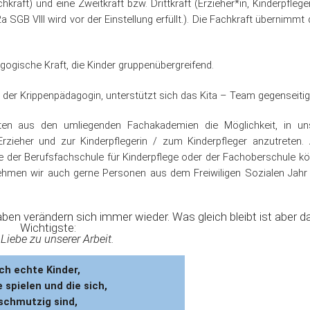
kraft) und eine Zweitkraft bzw. Drittkraft (Erzieher*in, Kinderpfleger
 SGB VIII wird vor der Einstellung erfüllt.). Die Fachkraft übernimmt 
agogische Kraft, die Kinder gruppenübergreifend.
l der Krippenpädagogin, unterstützt sich das Kita – Team gegenseitig
nten aus den umliegenden Fachakademien die Möglichkeit, in un
Erzieher und zur Kinderpflegerin / zum Kinderpfleger anzutreten.
e der Berufsfachschule für Kinderpflege oder der Fachoberschule k
ehmen wir auch gerne Personen aus dem Freiwiligen Sozialen Jahr
n verändern sich immer wieder. Was gleich bleibt ist aber d
Wichtigste:
 Liebe zu unserer Arbeit.
ch echte Kinder,
 spielen und die sich,
schmutzig sind,