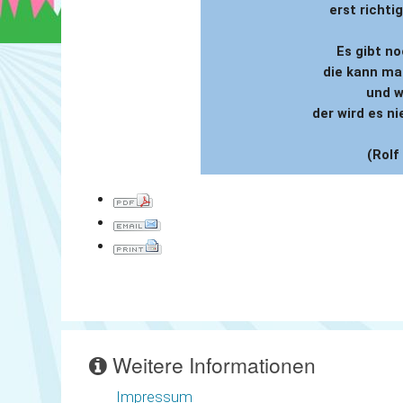
erst richti
Es gibt no
die kann ma
und w
der wird es n
(Rolf
Weitere Informationen
Impressum