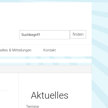
uelles & Mitteilungen
Kontakt
ender
Kontaktdaten
ten / die Schule
uelles
Wegbeschreibung
artnerschaft mit den Eltern
llenausschreibung
Aktuelles
Termine: