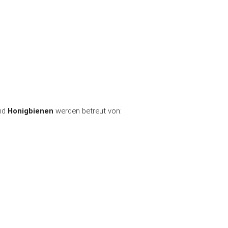
n / Inklusion
Öffentlichkeitsarbeit
on
Qualitätssicherung
Rechtliches
Was Sie noch wissen soll
nd
Honigbienen
werden betreut von: