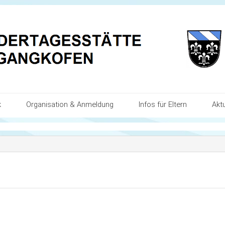
k
Organisation & Anmeldung
Infos für Eltern
Akt
d des Kindes
Anmeldung
Eingewöhnung
Kal
 Schwerpunkte
Zeiten
Übergang in den Kindergar
Akt
zogene Bildungs- und Erziehungsbereiche
Tagesablauf
Bildungs- und Erziehungsp
Ste
tsentwicklung
Kooperationen