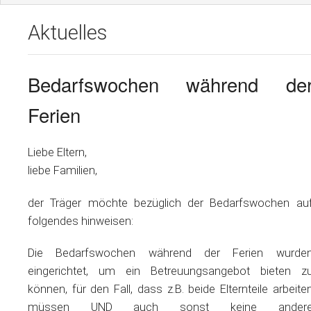
Pädagogik
Aktuelles
Organisation & Anmeldung
Bedarfswochen während de
Infos für Eltern
Ferien
Aktuelles & Mitteilungen
Kontakt
Liebe Eltern,
liebe Familien,
der Träger möchte bezüglich der Bedarfswochen au
folgendes hinweisen:
Die Bedarfswochen während der Ferien wurde
eingerichtet, um ein Betreuungsangebot bieten z
können, für den Fall, dass z.B. beide Elternteile arbeite
müssen UND auch sonst keine ander