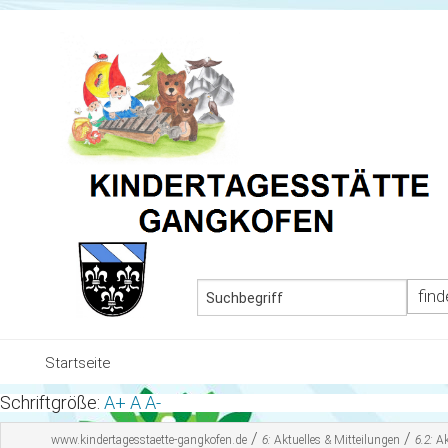
MEN
Startseite
Schriftgröße:
A+
A
A-
Team und Gruppen
/
/
www.kindertagesstaette-gangkofen.de
6:
Aktuelles & Mitteilungen
6.2:
Ak