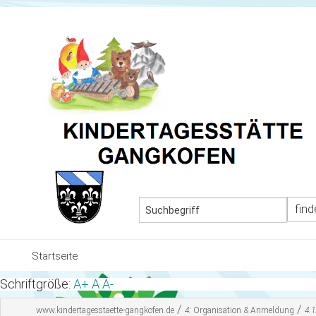
MEN
Startseite
Schriftgröße:
A+
A
A-
Team und Gruppen
/
/
www.kindertagesstaette-gangkofen.de
4:
Organisation & Anmeldung
4.1