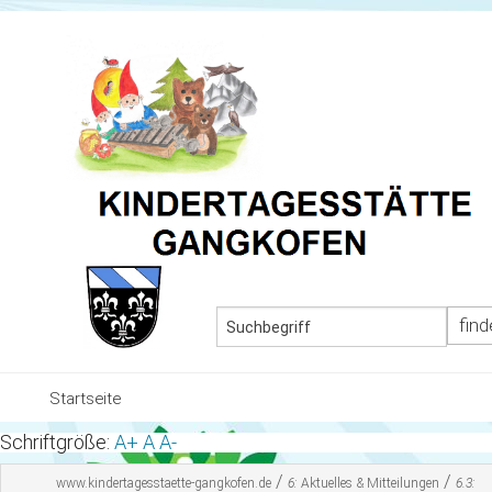
MEN
Startseite
Schriftgröße:
A+
A
A-
Team und Gruppen
/
/
www.kindertagesstaette-gangkofen.de
6:
Aktuelles & Mitteilungen
6.3: